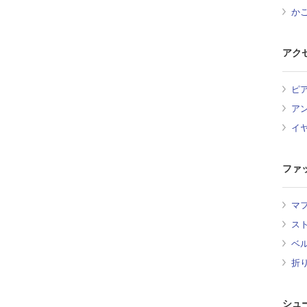
か
アク
ピ
ア
イ
ファ
マ
ス
ベ
折
シュ