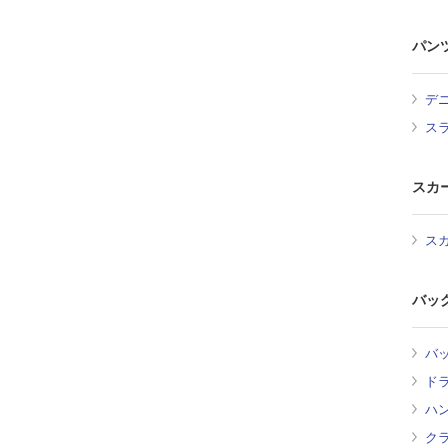
パン
デ
ス
スカ
ス
バッ
バ
ド
ハ
ク