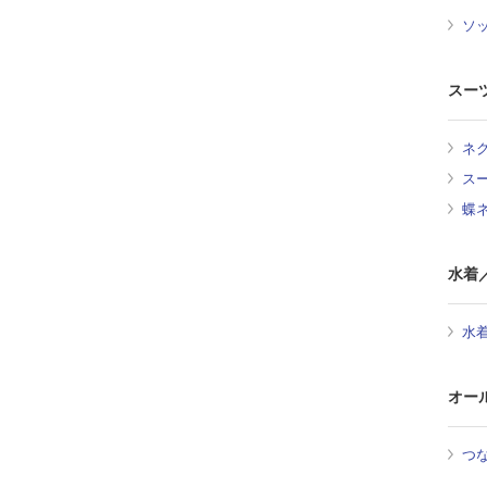
ソ
スー
ネ
ス
蝶
水着
水
オー
つ