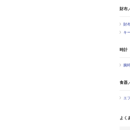
財布
財
キ
時計
腕
食器
エ
よく