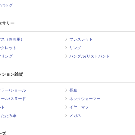
ごバッグ
セサリー
アス（両耳用）
ブレスレット
ンクレット
リング
ヤリング
バングル/リストバンド
ッション雑貨
フラー/ショール
長傘
トール/スヌード
ネックウォーマー
ルト
イヤーマフ
りたたみ傘
メガネ
ーズ