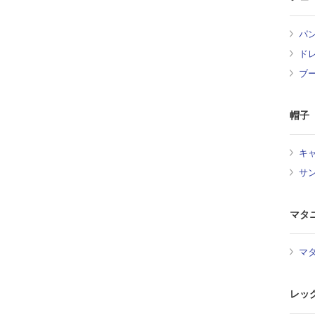
パ
ド
ブ
帽子
キ
サ
マタ
マ
レッ