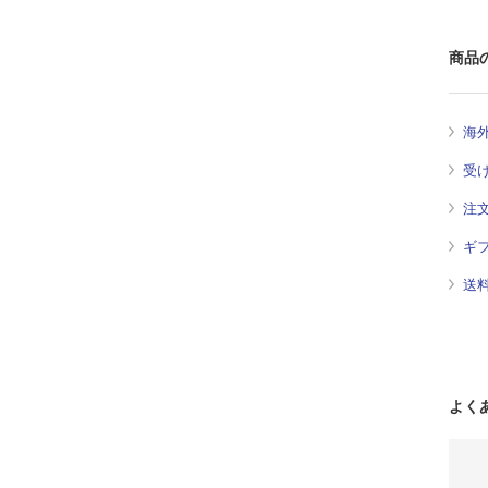
商品
海
受
注
ギ
送
よく